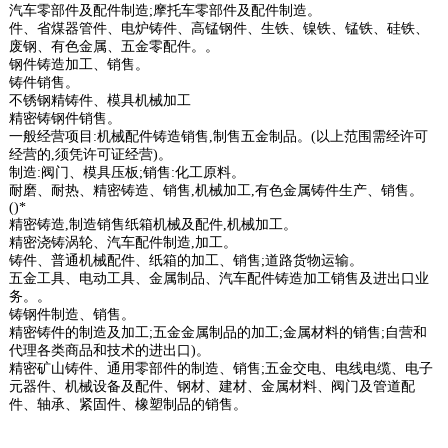
汽车零部件及配件制造;摩托车零部件及配件制造。
件、省煤器管件、电炉铸件、高锰钢件、生铁、镍铁、锰铁、硅铁、
废钢、有色金属、五金零配件。。
钢件铸造加工、销售。
铸件销售。
不锈钢精铸件、模具机械加工
精密铸钢件销售。
一般经营项目:机械配件铸造销售,制售五金制品。(以上范围需经许可
经营的,须凭许可证经营)。
制造:阀门、模具压板;销售:化工原料。
耐磨、耐热、精密铸造、销售,机械加工,有色金属铸件生产、销售。
()*
精密铸造,制造销售纸箱机械及配件,机械加工。
精密浇铸涡轮、汽车配件制造,加工。
铸件、普通机械配件、纸箱的加工、销售;道路货物运输。
五金工具、电动工具、金属制品、汽车配件铸造加工销售及进出口业
务。。
铸钢件制造、销售。
精密铸件的制造及加工;五金金属制品的加工;金属材料的销售;自营和
代理各类商品和技术的进出口)。
精密矿山铸件、通用零部件的制造、销售;五金交电、电线电缆、电子
元器件、机械设备及配件、钢材、建材、金属材料、阀门及管道配
件、轴承、紧固件、橡塑制品的销售。