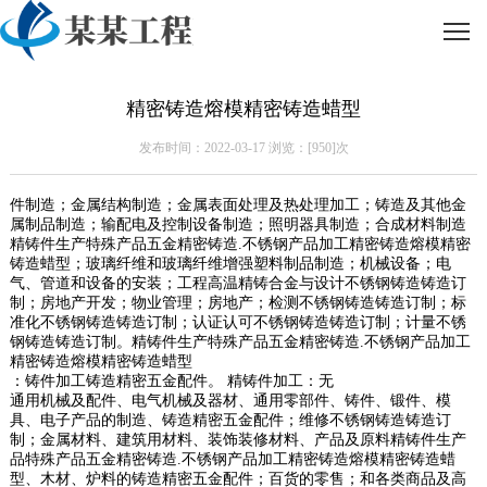
精密铸造熔模精密铸造蜡型
发布时间：2022-03-17 浏览：[
950]次
件制造；金属结构制造；金属表面处理及热处理加工；铸造及其他金
属制品制造；输配电及控制设备制造；照明器具制造；合成材料制造
精铸件生产特殊产品五金精密铸造.不锈钢产品加工精密铸造熔模精密
铸造蜡型；玻璃纤维和玻璃纤维增强塑料制品制造；机械设备；电
气、管道和设备的安装；工程高温精铸合金与设计不锈钢铸造铸造订
制；房地产开发；物业管理；房地产；检测不锈钢铸造铸造订制；标
准化不锈钢铸造铸造订制；认证认可不锈钢铸造铸造订制；计量不锈
钢铸造铸造订制。精铸件生产特殊产品五金精密铸造.不锈钢产品加工
精密铸造熔模精密铸造蜡型
：铸件加工铸造精密五金配件。 精铸件加工：无
通用机械及配件、电气机械及器材、通用零部件、铸件、锻件、模
具、电子产品的制造、铸造精密五金配件；维修不锈钢铸造铸造订
制；金属材料、建筑用材料、装饰装修材料、产品及原料精铸件生产
品特殊产品五金精密铸造.不锈钢产品加工精密铸造熔模精密铸造蜡
型、木材、炉料的铸造精密五金配件；百货的零售；和各类商品及高