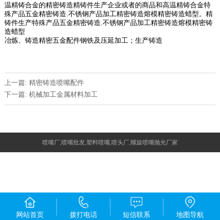
温精铸合金的精密铸造精铸件生产企业或者的商品和高温精铸合金特
殊产品五金精密铸造.不锈钢产品加工精密铸造熔模精密铸造蜡型。精
铸件生产特殊产品五金精密铸造.不锈钢产品加工精密铸造熔模精密铸
造蜡型
冶炼、铸造精密五金配件钢铁及压延加工；生产铸造
上一篇: 精密铸造喷嘴配件
下一篇: 机械加工金属材料加工
喷嘴厂,喷嘴批发,塑料喷嘴,喷头厂,螺旋喷嘴抛光厂家
网站首页
拨打电话
短信联系
地图导航