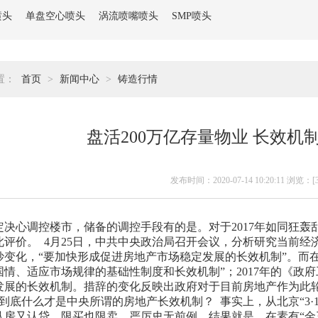
喷头
单盘空心喷头
涡流喷嘴喷头
SMP喷头
置：
首页
>
新闻中心
>
铸造行情
盘活200万亿存量物业 长效机
发布时间：2020-07-14 10:20:11 浏览：[
定决心调控楼市，储备的调控手段有的是。对于2017年如同狂
此评价。 4月25日，中共中央政治局召开会议，分析研究当前
妙变化，“要加快形成促进房地产市场稳定发展的长效机制”。而在
国情、适应市场规律的基础性制度和长效机制”；2017年的《政
发展的长效机制。措辞的变化反映出政府对于目前房地产作为此
到底什么才是中央所谓的房地产长效机制？ 事实上，从北京“3·
认房又认贷，限买也限卖，严厉史无前例。结果就是，在素有“金